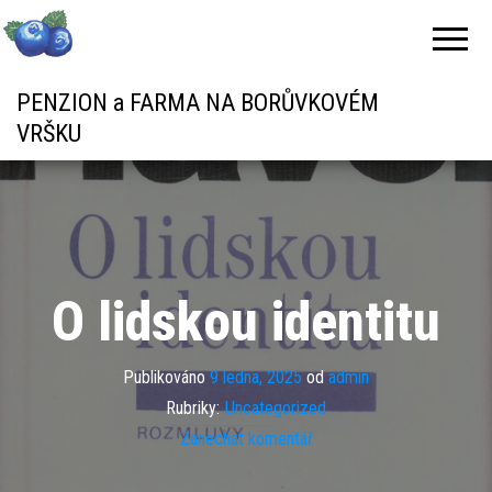
PENZION a FARMA NA BORŮVKOVÉM
VRŠKU
O lidskou identitu
Publikováno
9 ledna, 2025
od
admin
Rubriky:
Uncategorized
Zanechat komentář