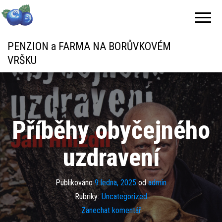
PENZION a FARMA NA BORŮVKOVÉM
VRŠKU
Příběhy obyčejného
uzdravení
Publikováno
9 ledna, 2025
od
admin
Rubriky:
Uncategorized
Zanechat komentář